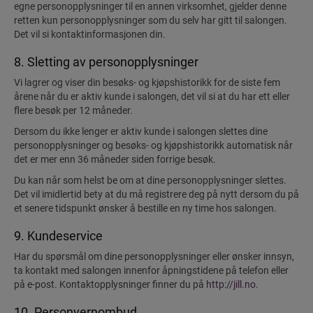
egne personopplysninger til en annen virksomhet, gjelder denne
retten kun personopplysninger som du selv har gitt til salongen.
Det vil si kontaktinformasjonen din.
8. Sletting av personopplysninger
Vi lagrer og viser din besøks- og kjøpshistorikk for de siste fem
årene når du er aktiv kunde i salongen, det vil si at du har ett eller
flere besøk per 12 måneder.
Dersom du ikke lenger er aktiv kunde i salongen slettes dine
personopplysninger og besøks- og kjøpshistorikk automatisk når
det er mer enn 36 måneder siden forrige besøk.
Du kan når som helst be om at dine personopplysninger slettes.
Det vil imidlertid bety at du må registrere deg på nytt dersom du på
et senere tidspunkt ønsker å bestille en ny time hos salongen.
9. Kundeservice
Har du spørsmål om dine personopplysninger eller ønsker innsyn,
ta kontakt med salongen innenfor åpningstidene på telefon eller
på e-post. Kontaktopplysninger finner du på
http://jill.no
.
10. Personvernombud