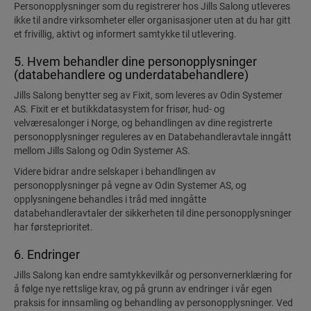
Personopplysninger som du registrerer hos Jills Salong utleveres
ikke til andre virksomheter eller organisasjoner uten at du har gitt
et frivillig, aktivt og informert samtykke til utlevering.
5. Hvem behandler dine personopplysninger
(databehandlere og underdatabehandlere)
Jills Salong benytter seg av Fixit, som leveres av Odin Systemer
AS. Fixit er et butikkdatasystem for frisør, hud- og
velværesalonger i Norge, og behandlingen av dine registrerte
personopplysninger reguleres av en Databehandleravtale inngått
mellom Jills Salong og Odin Systemer AS.
Videre bidrar andre selskaper i behandlingen av
personopplysninger på vegne av Odin Systemer AS, og
opplysningene behandles i tråd med inngåtte
databehandleravtaler der sikkerheten til dine personopplysninger
har førsteprioritet.
6. Endringer
Jills Salong kan endre samtykkevilkår og personvernerklæring for
å følge nye rettslige krav, og på grunn av endringer i vår egen
praksis for innsamling og behandling av personopplysninger. Ved