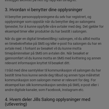
innlogget aktivitet på nett og i app kan bli lagret.
3. Hvordan vi benytter dine opplysninger
Vi benytter personopplysningene du selv har registrert, og
opplysninger som oppstår når du benytter deg av salongens
tjenester, for å kunne oppfylle våre avtaler med deg. Det gjelder for
eksempel timer eller produkter du har bestilt i salongen.
Når du gjør en digital timebestilling i salongen, vil du alltid motta
en timebekreftelse på SMS og/eller e-post fra salongen du har en
avtale med. I forkant av besøket vil du kunne motta
timepåminnelser på SMS om avtalen din. Når besøket er
gjennomført vil du kunne motta en SMS med kvittering og annen
relevant informasjon knyttet til besøket ditt.
I tråd med dine samtykker til kommunikasjon vil salongen du har
bestilt time hos kunne sende deg tilbud og annen type målrettet
kommunikasjon som salongen mener er relevant for deg. For
eksempel kan slik kommunikasjon sendes på SMS, e-post eller i
andre digitale kanaler, som Facebook, Instagram etc.
4. Hvem deler Jills Salong opplysninger med
(utlevering)