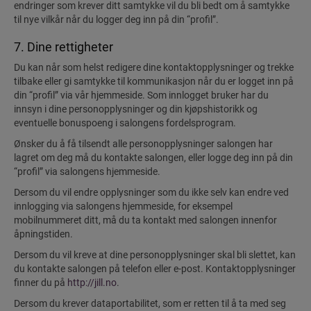
endringer som krever ditt samtykke vil du bli bedt om å samtykke
til nye vilkår når du logger deg inn på din “profil”.
7. Dine rettigheter
Du kan når som helst redigere dine kontaktopplysninger og trekke
tilbake eller gi samtykke til kommunikasjon når du er logget inn på
din “profil” via vår hjemmeside. Som innlogget bruker har du
innsyn i dine personopplysninger og din kjøpshistorikk og
eventuelle bonuspoeng i salongens fordelsprogram.
Ønsker du å få tilsendt alle personopplysninger salongen har
lagret om deg må du kontakte salongen, eller logge deg inn på din
“profil” via salongens hjemmeside.
Dersom du vil endre opplysninger som du ikke selv kan endre ved
innlogging via salongens hjemmeside, for eksempel
mobilnummeret ditt, må du ta kontakt med salongen innenfor
åpningstiden.
Dersom du vil kreve at dine personopplysninger skal bli slettet, kan
du kontakte salongen på telefon eller e-post. Kontaktopplysninger
finner du på
http://jill.no
.
Dersom du krever dataportabilitet, som er retten til å ta med seg