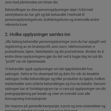
sms med påminnelse om timen din.
Behandlingen av dine personopplysninger skjer i tråd med
samtykkene du har gitt og blir behandlet i henhold til
personopplysningsloven, bokføringsloven og eventuelle andre
relevante lover.
2. Hvilke opplysninger samles inn
Jills Salong behandler personopplysninger som du har oppgitt ved
registrering av en brukerprofil, som navn, telefonnummer, e-
postadresse, kjønn, fødselsdato og din postadresse. Ønsker du å
endre disse opplysningene gjør du det ved å logge deg inn på din
“profil” via vår hjemmeside.
Vi behandler også opplysninger om din kjøpshistorikk hos
salongen. Dette er for eksempel tid og dato for når du besøkte
salongen, hvilke behandlinger og/eller produkter du kjøpte, hvilken
medarbeider som utførte behandlingen og hva du betalte. Dersom
salongen har et fordelsprogram tar vi vare på opplysninger om din
poengopptjening per besøk og viser en oversikt over alle
bonuspoeng-transaksjoner.
Din respons på generelle kampanjer, e-post og sms-utsendelser og