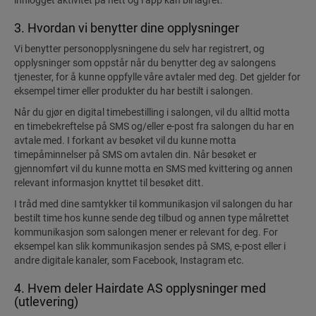
innlogget aktivitet på nett og i app kan bli lagret.
3. Hvordan vi benytter dine opplysninger
Vi benytter personopplysningene du selv har registrert, og
opplysninger som oppstår når du benytter deg av salongens
tjenester, for å kunne oppfylle våre avtaler med deg. Det gjelder for
eksempel timer eller produkter du har bestilt i salongen.
Når du gjør en digital timebestilling i salongen, vil du alltid motta
en timebekreftelse på SMS og/eller e-post fra salongen du har en
avtale med. I forkant av besøket vil du kunne motta
timepåminnelser på SMS om avtalen din. Når besøket er
gjennomført vil du kunne motta en SMS med kvittering og annen
relevant informasjon knyttet til besøket ditt.
I tråd med dine samtykker til kommunikasjon vil salongen du har
bestilt time hos kunne sende deg tilbud og annen type målrettet
kommunikasjon som salongen mener er relevant for deg. For
eksempel kan slik kommunikasjon sendes på SMS, e-post eller i
andre digitale kanaler, som Facebook, Instagram etc.
4. Hvem deler Hairdate AS opplysninger med
(utlevering)