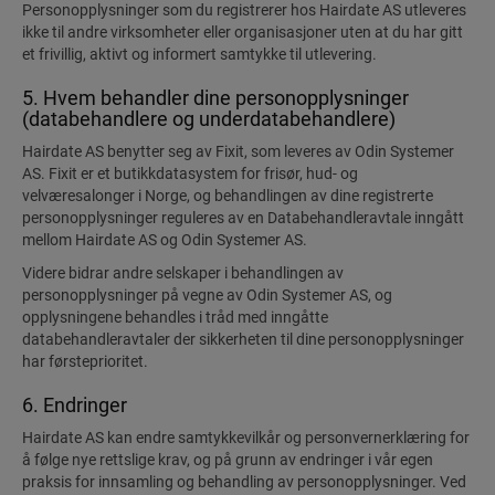
Personopplysninger som du registrerer hos Hairdate AS utleveres
ikke til andre virksomheter eller organisasjoner uten at du har gitt
et frivillig, aktivt og informert samtykke til utlevering.
5. Hvem behandler dine personopplysninger
(databehandlere og underdatabehandlere)
Hairdate AS benytter seg av Fixit, som leveres av Odin Systemer
AS. Fixit er et butikkdatasystem for frisør, hud- og
velværesalonger i Norge, og behandlingen av dine registrerte
personopplysninger reguleres av en Databehandleravtale inngått
mellom Hairdate AS og Odin Systemer AS.
Videre bidrar andre selskaper i behandlingen av
personopplysninger på vegne av Odin Systemer AS, og
opplysningene behandles i tråd med inngåtte
databehandleravtaler der sikkerheten til dine personopplysninger
har førsteprioritet.
6. Endringer
Hairdate AS kan endre samtykkevilkår og personvernerklæring for
å følge nye rettslige krav, og på grunn av endringer i vår egen
praksis for innsamling og behandling av personopplysninger. Ved