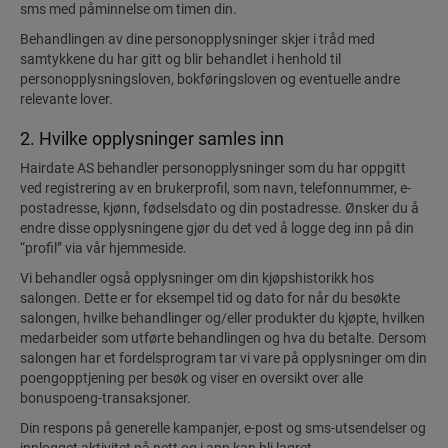
sms med påminnelse om timen din.
Behandlingen av dine personopplysninger skjer i tråd med
samtykkene du har gitt og blir behandlet i henhold til
personopplysningsloven, bokføringsloven og eventuelle andre
relevante lover.
2. Hvilke opplysninger samles inn
Hairdate AS behandler personopplysninger som du har oppgitt
ved registrering av en brukerprofil, som navn, telefonnummer, e-
postadresse, kjønn, fødselsdato og din postadresse. Ønsker du å
endre disse opplysningene gjør du det ved å logge deg inn på din
“profil” via vår hjemmeside.
Vi behandler også opplysninger om din kjøpshistorikk hos
salongen. Dette er for eksempel tid og dato for når du besøkte
salongen, hvilke behandlinger og/eller produkter du kjøpte, hvilken
medarbeider som utførte behandlingen og hva du betalte. Dersom
salongen har et fordelsprogram tar vi vare på opplysninger om din
poengopptjening per besøk og viser en oversikt over alle
bonuspoeng-transaksjoner.
Din respons på generelle kampanjer, e-post og sms-utsendelser og