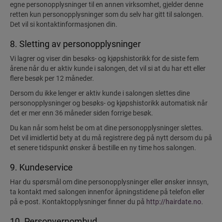
egne personopplysninger til en annen virksomhet, gjelder denne
retten kun personopplysninger som du selv har gitt til salongen.
Det vil si kontaktinformasjonen din.
8. Sletting av personopplysninger
Vi lagrer og viser din besøks- og kjøpshistorikk for de siste fem
årene når du er aktiv kunde i salongen, det vil si at du har ett eller
flere besøk per 12 måneder.
Dersom du ikke lenger er aktiv kunde i salongen slettes dine
personopplysninger og besøks- og kjøpshistorikk automatisk når
det er mer enn 36 måneder siden forrige besøk.
Du kan når som helst be om at dine personopplysninger slettes.
Det vil imidlertid bety at du må registrere deg på nytt dersom du på
et senere tidspunkt ønsker å bestille en ny time hos salongen.
9. Kundeservice
Har du spørsmål om dine personopplysninger eller ønsker innsyn,
ta kontakt med salongen innenfor åpningstidene på telefon eller
på e-post. Kontaktopplysninger finner du på
http://hairdate.no
.
10. Personvernombud