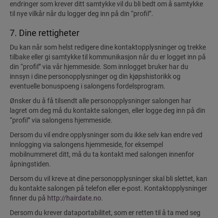
endringer som krever ditt samtykke vil du bli bedt om å samtykke
til nye vilkår når du logger deg inn på din “profil”.
7. Dine rettigheter
Du kan når som helst redigere dine kontaktopplysninger og trekke
tilbake eller gi samtykke til kommunikasjon når du er logget inn på
din “profil” via vår hjemmeside. Som innlogget bruker har du
innsyn i dine personopplysninger og din kjøpshistorikk og
eventuelle bonuspoeng i salongens fordelsprogram.
Ønsker du å få tilsendt alle personopplysninger salongen har
lagret om deg må du kontakte salongen, eller logge deg inn på din
“profil” via salongens hjemmeside.
Dersom du vil endre opplysninger som du ikke selv kan endre ved
innlogging via salongens hjemmeside, for eksempel
mobilnummeret ditt, må du ta kontakt med salongen innenfor
åpningstiden.
Dersom du vil kreve at dine personopplysninger skal bli slettet, kan
du kontakte salongen på telefon eller e-post. Kontaktopplysninger
finner du på
http://hairdate.no
.
Dersom du krever dataportabilitet, som er retten til å ta med seg