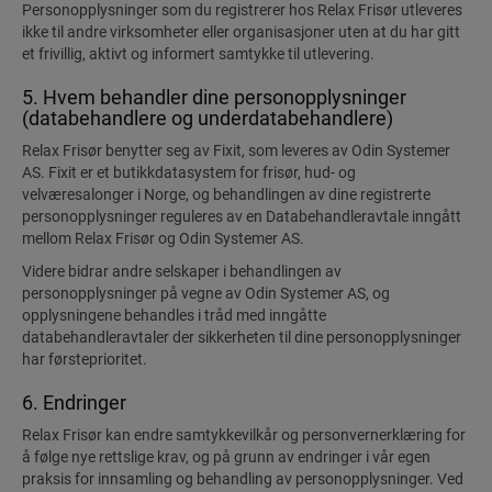
Personopplysninger som du registrerer hos Relax Frisør utleveres
ikke til andre virksomheter eller organisasjoner uten at du har gitt
et frivillig, aktivt og informert samtykke til utlevering.
5. Hvem behandler dine personopplysninger
(databehandlere og underdatabehandlere)
Relax Frisør benytter seg av Fixit, som leveres av Odin Systemer
AS. Fixit er et butikkdatasystem for frisør, hud- og
velværesalonger i Norge, og behandlingen av dine registrerte
personopplysninger reguleres av en Databehandleravtale inngått
mellom Relax Frisør og Odin Systemer AS.
Videre bidrar andre selskaper i behandlingen av
personopplysninger på vegne av Odin Systemer AS, og
opplysningene behandles i tråd med inngåtte
databehandleravtaler der sikkerheten til dine personopplysninger
har førsteprioritet.
6. Endringer
Relax Frisør kan endre samtykkevilkår og personvernerklæring for
å følge nye rettslige krav, og på grunn av endringer i vår egen
praksis for innsamling og behandling av personopplysninger. Ved