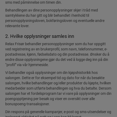
sms med påminnelse om timen din.
Behandlingen av dine personopplysninger skjer i tråd med
samtykkene du har gitt og blir behandlet i henhold til
personopplysningsloven, bokføringsloven og eventuelle andre
relevante lover.
2. Hvilke opplysninger samles inn
Relax Frisør behandler personopplysninger som du har oppgitt
ved registrering av en brukerprofil, som navn, telefonnummer, e-
postadresse, kjønn, fødselsdato og din postadresse. Ønsker du å
endre disse opplysningene gjør du det ved å logge deg inn på din
“profil” via vår hjemmeside.
Vi behandler også opplysninger om din kjøpshistorikk hos
salongen. Dette er for eksempel tid og dato for når du besøkte
salongen, hvilke behandlinger og/eller produkter du kjøpte, hvilken
medarbeider som utførte behandlingen og hva du betalte. Dersom
salongen har et fordelsprogram tar vi vare på opplysninger om din
poengopptjening per besøk og viser en oversikt over alle
bonuspoeng-transaksjoner.
Din respons på generelle kampanjer, e-post og sms-utsendelser og