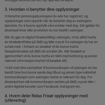
innlogget aktivitet på nett og i app kan bli lagret.
3. Hvordan vi benytter dine opplysninger
Vi benytter personopplysningene du selv har registrert, og
opplysninger som oppstår når du benytter deg av salongens
tjenester, for å kunne oppfylle våre avtaler med deg. Det gjelder for
eksempel timer eller produkter du har bestilt i salongen.
Når du gjør en digital timebestilling i salongen, vil du alltid motta
en timebekreftelse på SMS og/eller e-post fra salongen du har en
avtale med. I forkant av besøket vil du kunne motta
timepåminnelser på SMS om avtalen din. Når besøket er
gjennomført vil du kunne motta en SMS med kvittering og annen
relevant informasjon knyttet til besøket ditt.
I tråd med dine samtykker til kommunikasjon vil salongen du har
bestilt time hos kunne sende deg tilbud og annen type målrettet
kommunikasjon som salongen mener er relevant for deg. For
eksempel kan slik kommunikasjon sendes på SMS, e-post eller i
andre digitale kanaler, som Facebook, Instagram etc.
4. Hvem deler Relax Frisør opplysninger med
(utlevering)