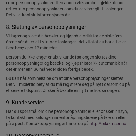
egne personopplysninger til en annen virksomhet, gjelder denne
retten kun personopplysninger som du selv har gitt til salongen.
Det vil si kontaktinformasjonen din.
8. Sletting av personopplysninger
Vi lagrer og viser din besøks- og kjøpshistorikk for de siste fem
årene når du er aktiv kunde i salongen, det vil si at du har ett eller
flere besøk per 12 måneder.
Dersom du ikke lenger er aktiv kunde i salongen slettes dine
personopplysninger og besøks- og kjøpshistorikk automatisk når
det er mer enn 36 måneder siden forrige besøk.
Du kan når som helst be om at dine personopplysninger slettes.
Det vil imidlertid bety at du må registrere deg på nytt dersom du på
et senere tidspunkt ønsker å bestille en ny time hos salongen.
9. Kundeservice
Har du spørsmål om dine personopplysninger eller ønsker innsyn,
ta kontakt med salongen innenfor åpningstidene på telefon eller
på e-post. Kontaktopplysninger finner du på
http://relaxfrisor.no
.
10. Personvernombud