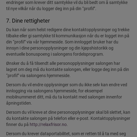
endringer som krever ditt samtykke vil du bli bedt om å samtykke
til nye vilkår når du logger deg inn på din “profil”.
7. Dine rettigheter
Du kan når som helst redigere dine kontaktopplysninger og trekke
tilbake eller gi samtykke til kommunikasjon når du er logget inn på
din “profil” via vår hjemmeside. Som innlogget bruker har du
innsyn i dine personopplysninger og din kjøpshistorikk og
eventuelle bonuspoeng i salongens fordelsprogram.
Ønsker du å få tilsendt alle personopplysninger salongen har
lagret om deg må du kontakte salongen, eller logge deg inn på din
“profil” via salongens hjemmeside.
Dersom du vil endre opplysninger som du ikke selv kan endre ved
innlogging via salongens hjemmeside, for eksempel
mobilnummeret ditt, må du ta kontakt med salongen innenfor
åpningstiden.
Dersom du vil kreve at dine personopplysninger skal bli slettet, kan
du kontakte salongen på telefon eller e-post. Kontaktopplysninger
finner du på
http://relaxfrisor.no
.
Dersom du krever dataportabilitet, som er retten til å ta med seg