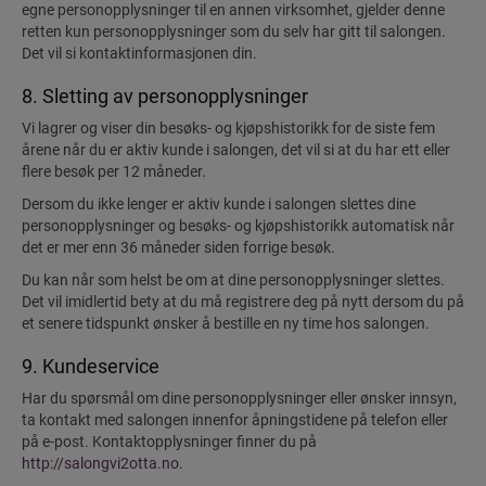
egne personopplysninger til en annen virksomhet, gjelder denne
retten kun personopplysninger som du selv har gitt til salongen.
Det vil si kontaktinformasjonen din.
8. Sletting av personopplysninger
Vi lagrer og viser din besøks- og kjøpshistorikk for de siste fem
årene når du er aktiv kunde i salongen, det vil si at du har ett eller
flere besøk per 12 måneder.
Dersom du ikke lenger er aktiv kunde i salongen slettes dine
personopplysninger og besøks- og kjøpshistorikk automatisk når
det er mer enn 36 måneder siden forrige besøk.
Du kan når som helst be om at dine personopplysninger slettes.
Det vil imidlertid bety at du må registrere deg på nytt dersom du på
et senere tidspunkt ønsker å bestille en ny time hos salongen.
9. Kundeservice
Har du spørsmål om dine personopplysninger eller ønsker innsyn,
ta kontakt med salongen innenfor åpningstidene på telefon eller
på e-post. Kontaktopplysninger finner du på
http://salongvi2otta.no
.