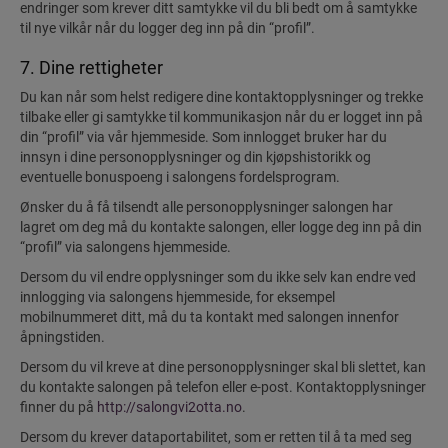
endringer som krever ditt samtykke vil du bli bedt om å samtykke
til nye vilkår når du logger deg inn på din “profil”.
7. Dine rettigheter
Du kan når som helst redigere dine kontaktopplysninger og trekke
tilbake eller gi samtykke til kommunikasjon når du er logget inn på
din “profil” via vår hjemmeside. Som innlogget bruker har du
innsyn i dine personopplysninger og din kjøpshistorikk og
eventuelle bonuspoeng i salongens fordelsprogram.
Ønsker du å få tilsendt alle personopplysninger salongen har
lagret om deg må du kontakte salongen, eller logge deg inn på din
“profil” via salongens hjemmeside.
Dersom du vil endre opplysninger som du ikke selv kan endre ved
innlogging via salongens hjemmeside, for eksempel
mobilnummeret ditt, må du ta kontakt med salongen innenfor
åpningstiden.
Dersom du vil kreve at dine personopplysninger skal bli slettet, kan
du kontakte salongen på telefon eller e-post. Kontaktopplysninger
finner du på
http://salongvi2otta.no
.
Dersom du krever dataportabilitet, som er retten til å ta med seg