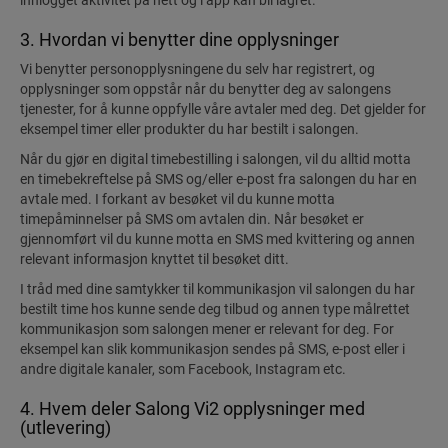
innlogget aktivitet på nett og i app kan bli lagret.
3. Hvordan vi benytter dine opplysninger
Vi benytter personopplysningene du selv har registrert, og
opplysninger som oppstår når du benytter deg av salongens
tjenester, for å kunne oppfylle våre avtaler med deg. Det gjelder for
eksempel timer eller produkter du har bestilt i salongen.
Når du gjør en digital timebestilling i salongen, vil du alltid motta
en timebekreftelse på SMS og/eller e-post fra salongen du har en
avtale med. I forkant av besøket vil du kunne motta
timepåminnelser på SMS om avtalen din. Når besøket er
gjennomført vil du kunne motta en SMS med kvittering og annen
relevant informasjon knyttet til besøket ditt.
I tråd med dine samtykker til kommunikasjon vil salongen du har
bestilt time hos kunne sende deg tilbud og annen type målrettet
kommunikasjon som salongen mener er relevant for deg. For
eksempel kan slik kommunikasjon sendes på SMS, e-post eller i
andre digitale kanaler, som Facebook, Instagram etc.
4. Hvem deler Salong Vi2 opplysninger med
(utlevering)