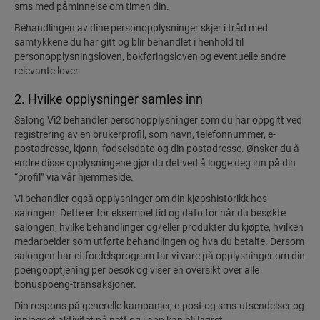
sms med påminnelse om timen din.
Behandlingen av dine personopplysninger skjer i tråd med
samtykkene du har gitt og blir behandlet i henhold til
personopplysningsloven, bokføringsloven og eventuelle andre
relevante lover.
2. Hvilke opplysninger samles inn
Salong Vi2 behandler personopplysninger som du har oppgitt ved
registrering av en brukerprofil, som navn, telefonnummer, e-
postadresse, kjønn, fødselsdato og din postadresse. Ønsker du å
endre disse opplysningene gjør du det ved å logge deg inn på din
“profil” via vår hjemmeside.
Vi behandler også opplysninger om din kjøpshistorikk hos
salongen. Dette er for eksempel tid og dato for når du besøkte
salongen, hvilke behandlinger og/eller produkter du kjøpte, hvilken
medarbeider som utførte behandlingen og hva du betalte. Dersom
salongen har et fordelsprogram tar vi vare på opplysninger om din
poengopptjening per besøk og viser en oversikt over alle
bonuspoeng-transaksjoner.
Din respons på generelle kampanjer, e-post og sms-utsendelser og