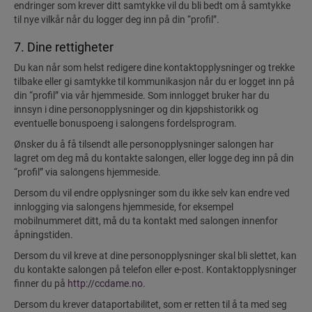
endringer som krever ditt samtykke vil du bli bedt om å samtykke
til nye vilkår når du logger deg inn på din “profil”.
7. Dine rettigheter
Du kan når som helst redigere dine kontaktopplysninger og trekke
tilbake eller gi samtykke til kommunikasjon når du er logget inn på
din “profil” via vår hjemmeside. Som innlogget bruker har du
innsyn i dine personopplysninger og din kjøpshistorikk og
eventuelle bonuspoeng i salongens fordelsprogram.
Ønsker du å få tilsendt alle personopplysninger salongen har
lagret om deg må du kontakte salongen, eller logge deg inn på din
“profil” via salongens hjemmeside.
Dersom du vil endre opplysninger som du ikke selv kan endre ved
innlogging via salongens hjemmeside, for eksempel
mobilnummeret ditt, må du ta kontakt med salongen innenfor
åpningstiden.
Dersom du vil kreve at dine personopplysninger skal bli slettet, kan
du kontakte salongen på telefon eller e-post. Kontaktopplysninger
finner du på
http://ccdame.no
.
Dersom du krever dataportabilitet, som er retten til å ta med seg