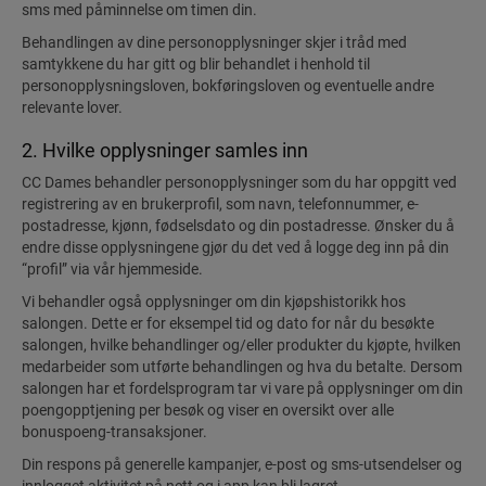
sms med påminnelse om timen din.
Behandlingen av dine personopplysninger skjer i tråd med
samtykkene du har gitt og blir behandlet i henhold til
personopplysningsloven, bokføringsloven og eventuelle andre
relevante lover.
2. Hvilke opplysninger samles inn
CC Dames behandler personopplysninger som du har oppgitt ved
registrering av en brukerprofil, som navn, telefonnummer, e-
postadresse, kjønn, fødselsdato og din postadresse. Ønsker du å
endre disse opplysningene gjør du det ved å logge deg inn på din
“profil” via vår hjemmeside.
Vi behandler også opplysninger om din kjøpshistorikk hos
salongen. Dette er for eksempel tid og dato for når du besøkte
salongen, hvilke behandlinger og/eller produkter du kjøpte, hvilken
medarbeider som utførte behandlingen og hva du betalte. Dersom
salongen har et fordelsprogram tar vi vare på opplysninger om din
poengopptjening per besøk og viser en oversikt over alle
bonuspoeng-transaksjoner.
Din respons på generelle kampanjer, e-post og sms-utsendelser og