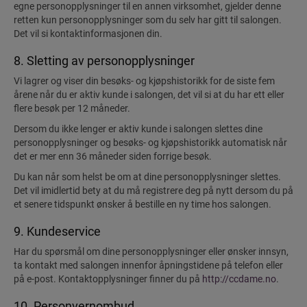
egne personopplysninger til en annen virksomhet, gjelder denne
retten kun personopplysninger som du selv har gitt til salongen.
Det vil si kontaktinformasjonen din.
8. Sletting av personopplysninger
Vi lagrer og viser din besøks- og kjøpshistorikk for de siste fem
årene når du er aktiv kunde i salongen, det vil si at du har ett eller
flere besøk per 12 måneder.
Dersom du ikke lenger er aktiv kunde i salongen slettes dine
personopplysninger og besøks- og kjøpshistorikk automatisk når
det er mer enn 36 måneder siden forrige besøk.
Du kan når som helst be om at dine personopplysninger slettes.
Det vil imidlertid bety at du må registrere deg på nytt dersom du på
et senere tidspunkt ønsker å bestille en ny time hos salongen.
9. Kundeservice
Har du spørsmål om dine personopplysninger eller ønsker innsyn,
ta kontakt med salongen innenfor åpningstidene på telefon eller
på e-post. Kontaktopplysninger finner du på
http://ccdame.no
.
10. Personvernombud