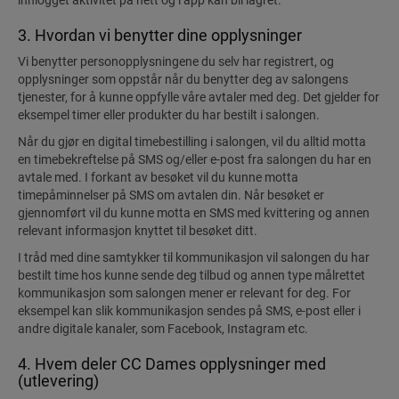
innlogget aktivitet på nett og i app kan bli lagret.
3. Hvordan vi benytter dine opplysninger
Vi benytter personopplysningene du selv har registrert, og
opplysninger som oppstår når du benytter deg av salongens
tjenester, for å kunne oppfylle våre avtaler med deg. Det gjelder for
eksempel timer eller produkter du har bestilt i salongen.
Når du gjør en digital timebestilling i salongen, vil du alltid motta
en timebekreftelse på SMS og/eller e-post fra salongen du har en
avtale med. I forkant av besøket vil du kunne motta
timepåminnelser på SMS om avtalen din. Når besøket er
gjennomført vil du kunne motta en SMS med kvittering og annen
relevant informasjon knyttet til besøket ditt.
I tråd med dine samtykker til kommunikasjon vil salongen du har
bestilt time hos kunne sende deg tilbud og annen type målrettet
kommunikasjon som salongen mener er relevant for deg. For
eksempel kan slik kommunikasjon sendes på SMS, e-post eller i
andre digitale kanaler, som Facebook, Instagram etc.
4. Hvem deler CC Dames opplysninger med
(utlevering)