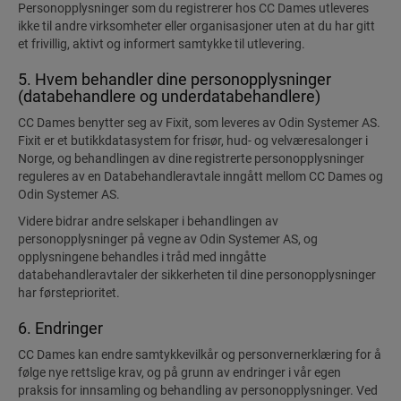
Personopplysninger som du registrerer hos CC Dames utleveres
ikke til andre virksomheter eller organisasjoner uten at du har gitt
et frivillig, aktivt og informert samtykke til utlevering.
5. Hvem behandler dine personopplysninger
(databehandlere og underdatabehandlere)
CC Dames benytter seg av Fixit, som leveres av Odin Systemer AS.
Fixit er et butikkdatasystem for frisør, hud- og velværesalonger i
Norge, og behandlingen av dine registrerte personopplysninger
reguleres av en Databehandleravtale inngått mellom CC Dames og
Odin Systemer AS.
Videre bidrar andre selskaper i behandlingen av
personopplysninger på vegne av Odin Systemer AS, og
opplysningene behandles i tråd med inngåtte
databehandleravtaler der sikkerheten til dine personopplysninger
har førsteprioritet.
6. Endringer
CC Dames kan endre samtykkevilkår og personvernerklæring for å
følge nye rettslige krav, og på grunn av endringer i vår egen
praksis for innsamling og behandling av personopplysninger. Ved