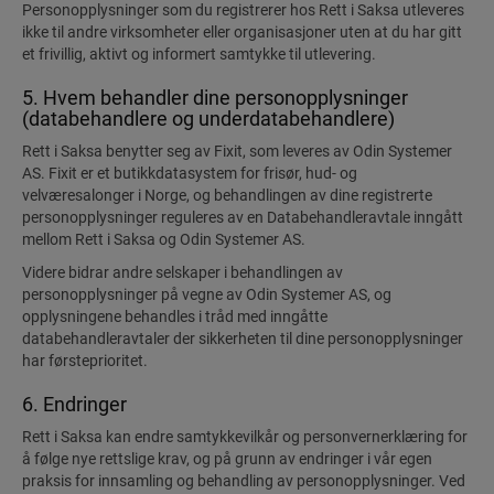
Personopplysninger som du registrerer hos Rett i Saksa utleveres
ikke til andre virksomheter eller organisasjoner uten at du har gitt
et frivillig, aktivt og informert samtykke til utlevering.
5. Hvem behandler dine personopplysninger
(databehandlere og underdatabehandlere)
Rett i Saksa benytter seg av Fixit, som leveres av Odin Systemer
AS. Fixit er et butikkdatasystem for frisør, hud- og
velværesalonger i Norge, og behandlingen av dine registrerte
personopplysninger reguleres av en Databehandleravtale inngått
mellom Rett i Saksa og Odin Systemer AS.
Videre bidrar andre selskaper i behandlingen av
personopplysninger på vegne av Odin Systemer AS, og
opplysningene behandles i tråd med inngåtte
databehandleravtaler der sikkerheten til dine personopplysninger
har førsteprioritet.
6. Endringer
Rett i Saksa kan endre samtykkevilkår og personvernerklæring for
å følge nye rettslige krav, og på grunn av endringer i vår egen
praksis for innsamling og behandling av personopplysninger. Ved