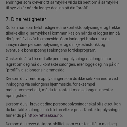
endringer som krever ditt samtykke vil du bli bedt om å samtykke
til nye vilkår når du logger deg inn på din “profil”.
7. Dine rettigheter
Du kan når som helst redigere dine kontaktopplysninger og trekke
tilbake eller gi samtykke til kommunikasjon når du er logget inn på
din “profil” via vår hjemmeside. Som innlogget bruker har du
innsyn i dine personopplysninger og din kjøpshistorikk og
eventuelle bonuspoeng i salongens fordelsprogram.
Ønsker du å få tilsendt alle personopplysninger salongen har
lagret om deg må du kontakte salongen, eller logge deg inn på din
“profil” via salongens hjemmeside.
Dersom du vil endre opplysninger som du ikke selv kan endre ved
innlogging via salongens hjemmeside, for eksempel
mobilnummeret ditt, må du ta kontakt med salongen innenfor
åpningstiden.
Dersom du vil kreve at dine personopplysninger skal bli slettet, kan
du kontakte salongen på telefon eller e-post. Kontaktopplysninger
finner du på
http://rettisaksa.no
.
Dersom du krever dataportabilitet, som er retten til å ta med seg