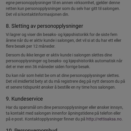
egne personopplysninger til en annen virksomhet, gjelder denne
retten kun personopplysninger som du selv har gitt til salongen.
Det vil si kontaktinformasjonen din.
8. Sletting av personopplysninger
Vi lagrer og viser din besøks- og kjøpshistorikk for de siste fem
årene når du er aktiv kunde i salongen, det vil si at du har ett eller
flere besøk per 12 måneder.
Dersom du ikke lenger er aktiv kunde i salongen slettes dine
personopplysninger og besøks- og kjøpshistorikk automatisk når
det er mer enn 36 måneder siden forrige besøk.
Du kan når som helst be om at dine personopplysninger slettes.
Det vil imidlertid bety at du må registrere deg på nytt dersom du på
et senere tidspunkt ønsker å bestille en ny time hos salongen.
9. Kundeservice
Har du spørsmål om dine personopplysninger eller ønsker innsyn,
ta kontakt med salongen innenfor åpningstidene på telefon eller
på e-post. Kontaktopplysninger finner du på
http://rettisaksa.no
.
10. Personvernombud