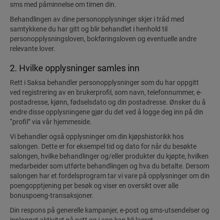
sms med påminnelse om timen din.
Behandlingen av dine personopplysninger skjer i tråd med
samtykkene du har gitt og blir behandlet i henhold til
personopplysningsloven, bokføringsloven og eventuelle andre
relevante lover.
2. Hvilke opplysninger samles inn
Rett i Saksa behandler personopplysninger som du har oppgitt
ved registrering av en brukerprofil, som navn, telefonnummer, e-
postadresse, kjønn, fødselsdato og din postadresse. Ønsker du å
endre disse opplysningene gjør du det ved å logge deg inn på din
“profil” via vår hjemmeside.
Vi behandler også opplysninger om din kjøpshistorikk hos
salongen. Dette er for eksempel tid og dato for når du besøkte
salongen, hvilke behandlinger og/eller produkter du kjøpte, hvilken
medarbeider som utførte behandlingen og hva du betalte. Dersom
salongen har et fordelsprogram tar vi vare på opplysninger om din
poengopptjening per besøk og viser en oversikt over alle
bonuspoeng-transaksjoner.
Din respons på generelle kampanjer, e-post og sms-utsendelser og