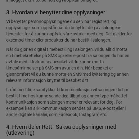
innlogget aktivitet på nett og i app kan bli lagret.
3. Hvordan vi benytter dine opplysninger
Vi benytter personopplysningene du selv har registrert, og
opplysninger som oppstår når du benytter deg av salongens
tjenester, for å kunne oppfylle våre avtaler med deg. Det gjelder for
eksempel timer eller produkter du har bestilt i salongen.
Når du gjør en digital timebestilling i salongen, vil du alltid motta
en timebekreftelse på SMS og/eller e-post fra salongen du har en
avtale med. I forkant av besøket vil du kunne motta
timepåminnelser på SMS om avtalen din. Når besøket er
gjennomført vil du kunne motta en SMS med kvittering og annen
relevant informasjon knyttet til besøket ditt.
I tråd med dine samtykker til kommunikasjon vil salongen du har
bestilt time hos kunne sende deg tilbud og annen type målrettet
kommunikasjon som salongen mener er relevant for deg. For
eksempel kan slik kommunikasjon sendes på SMS, e-post eller i
andre digitale kanaler, som Facebook, Instagram etc.
4. Hvem deler Rett i Saksa opplysninger med
(utlevering)