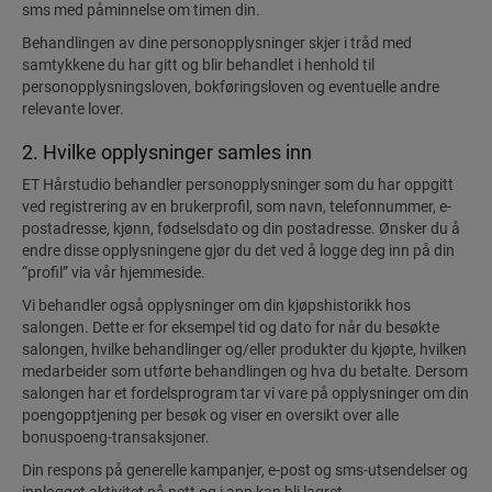
sms med påminnelse om timen din.
Behandlingen av dine personopplysninger skjer i tråd med
samtykkene du har gitt og blir behandlet i henhold til
personopplysningsloven, bokføringsloven og eventuelle andre
relevante lover.
2. Hvilke opplysninger samles inn
ET Hårstudio behandler personopplysninger som du har oppgitt
ved registrering av en brukerprofil, som navn, telefonnummer, e-
postadresse, kjønn, fødselsdato og din postadresse. Ønsker du å
endre disse opplysningene gjør du det ved å logge deg inn på din
“profil” via vår hjemmeside.
Vi behandler også opplysninger om din kjøpshistorikk hos
salongen. Dette er for eksempel tid og dato for når du besøkte
salongen, hvilke behandlinger og/eller produkter du kjøpte, hvilken
medarbeider som utførte behandlingen og hva du betalte. Dersom
salongen har et fordelsprogram tar vi vare på opplysninger om din
poengopptjening per besøk og viser en oversikt over alle
bonuspoeng-transaksjoner.
Din respons på generelle kampanjer, e-post og sms-utsendelser og