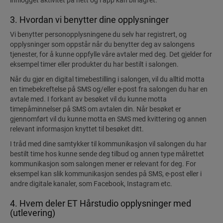
innlogget aktivitet på nett og i app kan bli lagret.
3. Hvordan vi benytter dine opplysninger
Vi benytter personopplysningene du selv har registrert, og
opplysninger som oppstår når du benytter deg av salongens
tjenester, for å kunne oppfylle våre avtaler med deg. Det gjelder for
eksempel timer eller produkter du har bestilt i salongen.
Når du gjør en digital timebestilling i salongen, vil du alltid motta
en timebekreftelse på SMS og/eller e-post fra salongen du har en
avtale med. I forkant av besøket vil du kunne motta
timepåminnelser på SMS om avtalen din. Når besøket er
gjennomført vil du kunne motta en SMS med kvittering og annen
relevant informasjon knyttet til besøket ditt.
I tråd med dine samtykker til kommunikasjon vil salongen du har
bestilt time hos kunne sende deg tilbud og annen type målrettet
kommunikasjon som salongen mener er relevant for deg. For
eksempel kan slik kommunikasjon sendes på SMS, e-post eller i
andre digitale kanaler, som Facebook, Instagram etc.
4. Hvem deler ET Hårstudio opplysninger med
(utlevering)