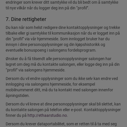
endringer som krever ditt samtykke vil du bli bedt om å samtykke
til nye vilkår når du logger deg inn på din “profil”.
7. Dine rettigheter
Du kan når som helst redigere dine kontaktopplysninger og trekke
tilbake eller gi samtykke til kommunikasjon når du er logget inn på
din “profil” via vår hjemmeside. Som innlogget bruker har du
innsyn i dine personopplysninger og din kjøpshistorikk og
eventuelle bonuspoeng i salongens fordelsprogram.
Ønsker du å få tilsendt alle personopplysninger salongen har
lagret om deg må du kontakte salongen, eller logge deg inn på din
“profil” via salongens hjemmeside.
Dersom du vil endre opplysninger som du ikke selv kan endre ved
innlogging via salongens hjemmeside, for eksempel
mobilnummeret ditt, må du ta kontakt med salongen innenfor
åpningstiden.
Dersom du vil kreve at dine personopplysninger skal bli slettet, kan
du kontakte salongen på telefon eller e-post. Kontaktopplysninger
finner du på
http://ethaarstudio.no
.
Dersom du krever dataportabilitet, som er retten til å ta med seg