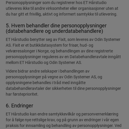
Personopplysninger som du registrerer hos ET Hårstudio
utleveres ikke til andre virksomheter eller organisasjoner uten at
du har gitt et frivillig, aktivt og informert samtykke til utlevering.
5. Hvem behandler dine personopplysninger
(databehandlere og underdatabehandlere)
ET Hårstudio benytter seg av Fixit, som leveres av Odin Systemer
AS. Fixit er et butikkdatasystem for frisør, hud- og
velværesalonger i Norge, og behandlingen av dine registrerte
personopplysninger reguleres av en Databehandleravtale inngått
mellom ET Hårstudio og Odin Systemer AS.
Videre bidrar andre selskaper i behandlingen av
personopplysninger på vegne av Odin Systemer AS, og
opplysningene behandles i tråd med inngåtte
databehandleravtaler der sikkerheten til dine personopplysninger
har førsteprioritet.
6. Endringer
ET Hårstudio kan endre samtykkevilkår og personvernerklæring
for å følge nye rettslige krav, og på grunn av endringer i vår egen
praksis for innsamling og behandling av personopplysninger. Ved