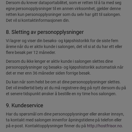
Dersom du krever dataportabilitet, som er retten til å ta med seg
egne personopplysninger til en annen virksomhet, gjelder denne
retten kun personopplysninger som du selv har gitt til salongen.
Det vil si kontaktinformasjonen din.
8. Sletting av personopplysninger
Vi lagrer og viser din besøks- og kjøpshistorikk for de siste fem
årene når du er aktiv kunde i salongen, det vil si at du har ett eller
flere besøk per 12 måneder.
Dersom du ikke lenger er aktiv kunde i salongen slettes dine
personopplysninger og besøks- og kjøpshistorikk automatisk når
det er mer enn 36 måneder siden forrige besøk.
Du kan når som helst be om at dine personopplysninger slettes.
Det vil imidlertid bety at du må registrere deg på nytt dersom du på
et senere tidspunkt ønsker å bestille en ny time hos salongen.
9. Kundeservice
Har du spørsmål om dine personopplysninger eller ønsker innsyn,
ta kontakt med salongen innenfor åpningstidene på telefon eller
på e-post. Kontaktopplysninger finner du på
http://hostfrisor.no
.