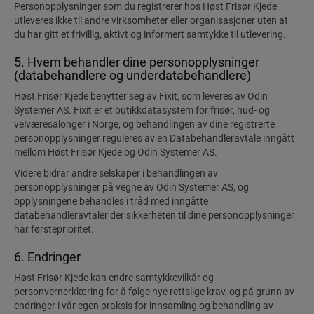
Personopplysninger som du registrerer hos Høst Frisør Kjede
utleveres ikke til andre virksomheter eller organisasjoner uten at
du har gitt et frivillig, aktivt og informert samtykke til utlevering.
5. Hvem behandler dine personopplysninger
(databehandlere og underdatabehandlere)
Høst Frisør Kjede benytter seg av Fixit, som leveres av Odin
Systemer AS. Fixit er et butikkdatasystem for frisør, hud- og
velværesalonger i Norge, og behandlingen av dine registrerte
personopplysninger reguleres av en Databehandleravtale inngått
mellom Høst Frisør Kjede og Odin Systemer AS.
Videre bidrar andre selskaper i behandlingen av
personopplysninger på vegne av Odin Systemer AS, og
opplysningene behandles i tråd med inngåtte
databehandleravtaler der sikkerheten til dine personopplysninger
har førsteprioritet.
6. Endringer
Høst Frisør Kjede kan endre samtykkevilkår og
personvernerklæring for å følge nye rettslige krav, og på grunn av
endringer i vår egen praksis for innsamling og behandling av