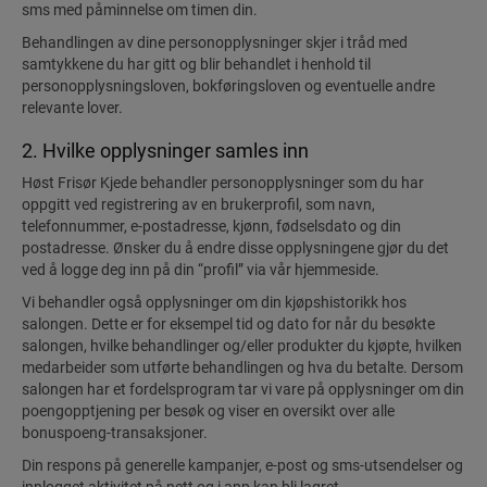
sms med påminnelse om timen din.
Behandlingen av dine personopplysninger skjer i tråd med
samtykkene du har gitt og blir behandlet i henhold til
personopplysningsloven, bokføringsloven og eventuelle andre
relevante lover.
2. Hvilke opplysninger samles inn
Høst Frisør Kjede behandler personopplysninger som du har
oppgitt ved registrering av en brukerprofil, som navn,
telefonnummer, e-postadresse, kjønn, fødselsdato og din
postadresse. Ønsker du å endre disse opplysningene gjør du det
ved å logge deg inn på din “profil” via vår hjemmeside.
Vi behandler også opplysninger om din kjøpshistorikk hos
salongen. Dette er for eksempel tid og dato for når du besøkte
salongen, hvilke behandlinger og/eller produkter du kjøpte, hvilken
medarbeider som utførte behandlingen og hva du betalte. Dersom
salongen har et fordelsprogram tar vi vare på opplysninger om din
poengopptjening per besøk og viser en oversikt over alle
bonuspoeng-transaksjoner.
Din respons på generelle kampanjer, e-post og sms-utsendelser og