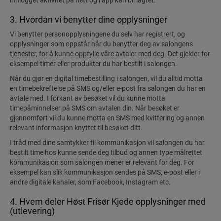
innlogget aktivitet på nett og i app kan bli lagret.
3. Hvordan vi benytter dine opplysninger
Vi benytter personopplysningene du selv har registrert, og
opplysninger som oppstår når du benytter deg av salongens
tjenester, for å kunne oppfylle våre avtaler med deg. Det gjelder for
eksempel timer eller produkter du har bestilt i salongen.
Når du gjør en digital timebestilling i salongen, vil du alltid motta
en timebekreftelse på SMS og/eller e-post fra salongen du har en
avtale med. I forkant av besøket vil du kunne motta
timepåminnelser på SMS om avtalen din. Når besøket er
gjennomført vil du kunne motta en SMS med kvittering og annen
relevant informasjon knyttet til besøket ditt.
I tråd med dine samtykker til kommunikasjon vil salongen du har
bestilt time hos kunne sende deg tilbud og annen type målrettet
kommunikasjon som salongen mener er relevant for deg. For
eksempel kan slik kommunikasjon sendes på SMS, e-post eller i
andre digitale kanaler, som Facebook, Instagram etc.
4. Hvem deler Høst Frisør Kjede opplysninger med
(utlevering)