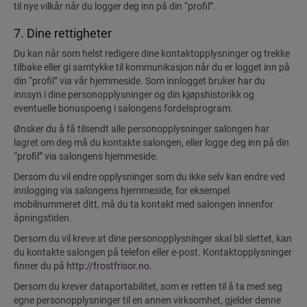
til nye vilkår når du logger deg inn på din “profil”.
7. Dine rettigheter
Du kan når som helst redigere dine kontaktopplysninger og trekke
tilbake eller gi samtykke til kommunikasjon når du er logget inn på
din “profil” via vår hjemmeside. Som innlogget bruker har du
innsyn i dine personopplysninger og din kjøpshistorikk og
eventuelle bonuspoeng i salongens fordelsprogram.
Ønsker du å få tilsendt alle personopplysninger salongen har
lagret om deg må du kontakte salongen, eller logge deg inn på din
“profil” via salongens hjemmeside.
Dersom du vil endre opplysninger som du ikke selv kan endre ved
innlogging via salongens hjemmeside, for eksempel
mobilnummeret ditt, må du ta kontakt med salongen innenfor
åpningstiden.
Dersom du vil kreve at dine personopplysninger skal bli slettet, kan
du kontakte salongen på telefon eller e-post. Kontaktopplysninger
finner du på
http://frostfrisor.no
.
Dersom du krever dataportabilitet, som er retten til å ta med seg
egne personopplysninger til en annen virksomhet, gjelder denne