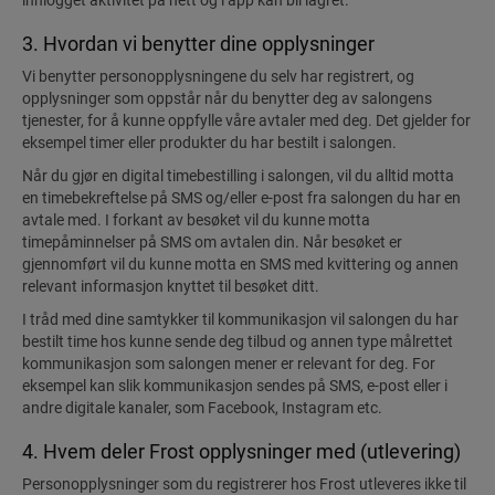
innlogget aktivitet på nett og i app kan bli lagret.
3. Hvordan vi benytter dine opplysninger
Vi benytter personopplysningene du selv har registrert, og
opplysninger som oppstår når du benytter deg av salongens
tjenester, for å kunne oppfylle våre avtaler med deg. Det gjelder for
eksempel timer eller produkter du har bestilt i salongen.
Når du gjør en digital timebestilling i salongen, vil du alltid motta
en timebekreftelse på SMS og/eller e-post fra salongen du har en
avtale med. I forkant av besøket vil du kunne motta
timepåminnelser på SMS om avtalen din. Når besøket er
gjennomført vil du kunne motta en SMS med kvittering og annen
relevant informasjon knyttet til besøket ditt.
I tråd med dine samtykker til kommunikasjon vil salongen du har
bestilt time hos kunne sende deg tilbud og annen type målrettet
kommunikasjon som salongen mener er relevant for deg. For
eksempel kan slik kommunikasjon sendes på SMS, e-post eller i
andre digitale kanaler, som Facebook, Instagram etc.
4. Hvem deler Frost opplysninger med (utlevering)
Personopplysninger som du registrerer hos Frost utleveres ikke til