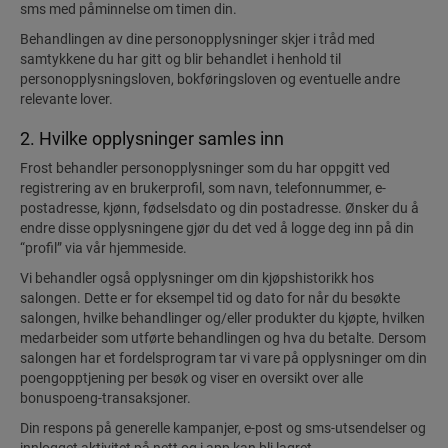
sms med påminnelse om timen din.
Behandlingen av dine personopplysninger skjer i tråd med
samtykkene du har gitt og blir behandlet i henhold til
personopplysningsloven, bokføringsloven og eventuelle andre
relevante lover.
2. Hvilke opplysninger samles inn
Frost behandler personopplysninger som du har oppgitt ved
registrering av en brukerprofil, som navn, telefonnummer, e-
postadresse, kjønn, fødselsdato og din postadresse. Ønsker du å
endre disse opplysningene gjør du det ved å logge deg inn på din
“profil” via vår hjemmeside.
Vi behandler også opplysninger om din kjøpshistorikk hos
salongen. Dette er for eksempel tid og dato for når du besøkte
salongen, hvilke behandlinger og/eller produkter du kjøpte, hvilken
medarbeider som utførte behandlingen og hva du betalte. Dersom
salongen har et fordelsprogram tar vi vare på opplysninger om din
poengopptjening per besøk og viser en oversikt over alle
bonuspoeng-transaksjoner.
Din respons på generelle kampanjer, e-post og sms-utsendelser og