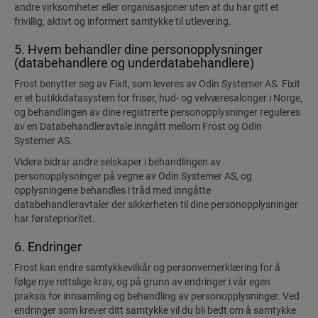
andre virksomheter eller organisasjoner uten at du har gitt et
frivillig, aktivt og informert samtykke til utlevering.
5. Hvem behandler dine personopplysninger
(databehandlere og underdatabehandlere)
Frost benytter seg av Fixit, som leveres av Odin Systemer AS. Fixit
er et butikkdatasystem for frisør, hud- og velværesalonger i Norge,
og behandlingen av dine registrerte personopplysninger reguleres
av en Databehandleravtale inngått mellom Frost og Odin
Systemer AS.
Videre bidrar andre selskaper i behandlingen av
personopplysninger på vegne av Odin Systemer AS, og
opplysningene behandles i tråd med inngåtte
databehandleravtaler der sikkerheten til dine personopplysninger
har førsteprioritet.
6. Endringer
Frost kan endre samtykkevilkår og personvernerklæring for å
følge nye rettslige krav, og på grunn av endringer i vår egen
praksis for innsamling og behandling av personopplysninger. Ved
endringer som krever ditt samtykke vil du bli bedt om å samtykke