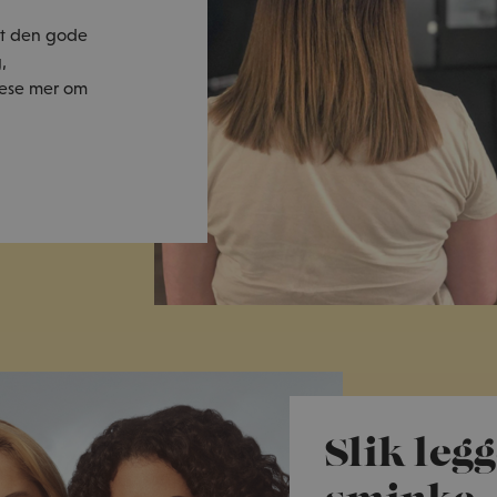
yt den gode
,
lese mer om
Slik leg