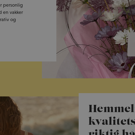
er personlig
d en vakker
rativ og
Hemmeli
kvalitet
riktig h