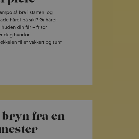
hampo så bra i starten, og
kade håret på sikt? Gi håret
huden din får – frisør
er deg hvorfor
økkelen til et vakkert og sunt
 bryn fra en
mester