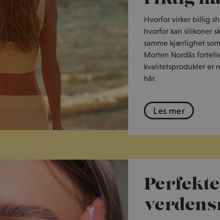
Hvorfor virker billig s
hvorfor kan silikoner s
samme kjærlighet som 
Morten Nordås fortell
kvalitetsprodukter er n
hår.
Les mer
Perfekte
verdens