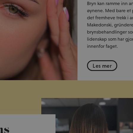
Bryn kan ramme inn ansik
øynene. Med bare et p
det fremheve trekk i an
Makedonski, gründeren
brynsbehandlinger som
lidenskap som har gjor
innenfor faget.
Les mer
ns