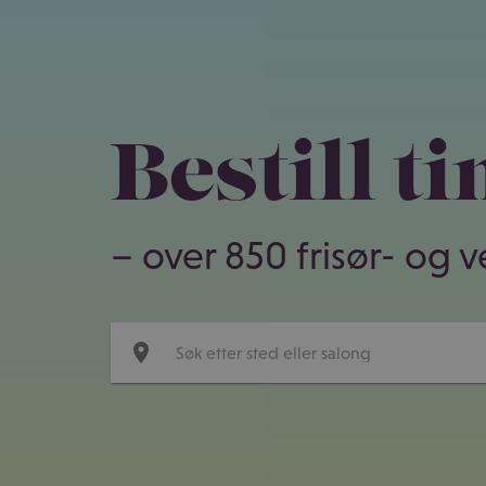
Bestill t
– over 850 frisør- og 
place