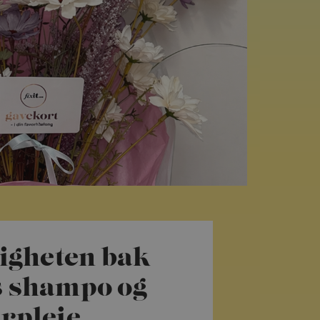
gheten bak
s shampo og
årpleie