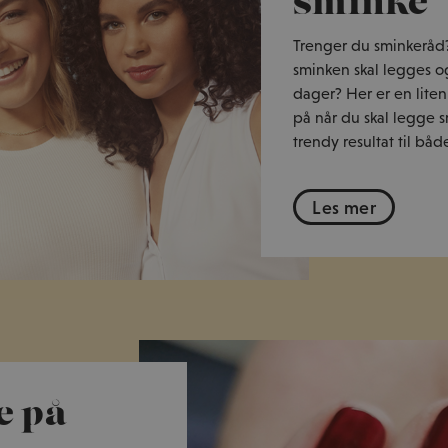
sminke
Trenger du sminkeråd
sminken skal legges og
dager? Her er en liten
på når du skal legge sm
trendy resultat til bå
Les mer
e på