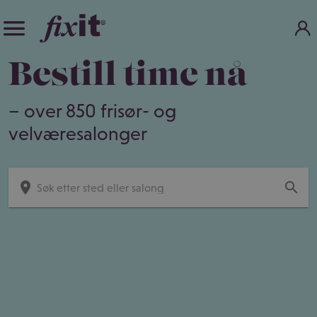
Bestill time nå
– over 850 frisør- og
velværesalonger
place
search