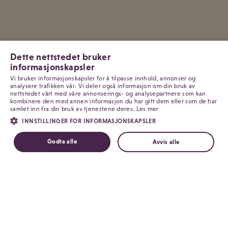
Dette nettstedet bruker
informasjonskapsler
Vi bruker informasjonskapsler for å tilpasse innhold, annonser og
analysere trafikken vår. Vi deler også informasjon om din bruk av
nettstedet vårt med våre annonserings- og analysepartnere som kan
kombinere den med annen informasjon du har gitt dem eller som de har
samlet inn fra din bruk av tjenestene deres.
Les mer
INNSTILLINGER FOR INFORMASJONSKAPSLER
Godta alle
Avvis alle
For salonger