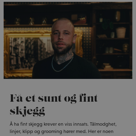
Få et sunt og fint
skjegg
Å ha fint skjegg krever en viss innsats. Tålmodghet,
linjer, klipp og grooming hører med. Her er noen