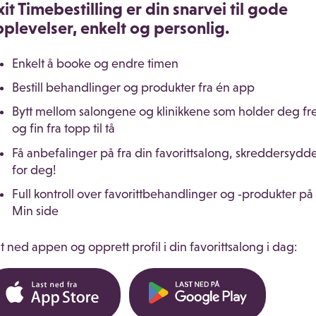
xit Timebestilling er din snarvei til gode
plevelser, enkelt og personlig.
Enkelt å booke og endre timen
Bestill behandlinger og produkter fra én app
Bytt mellom salongene og klinikkene som holder deg fr
og fin fra topp til tå
Få anbefalinger på fra din favorittsalong, skreddersydd
for deg!
Full kontroll over favorittbehandlinger og ‑produkter på
Min side
t ned appen og opprett profil i din favorittsalong i dag: