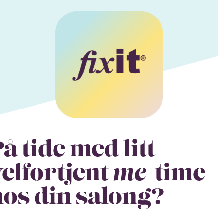
å tide med litt
elfortjent
me
-time
hos din salong?